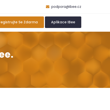
podpora@ibee.cz
registrujte Se Zdarma
Aplikace IBee
ee.