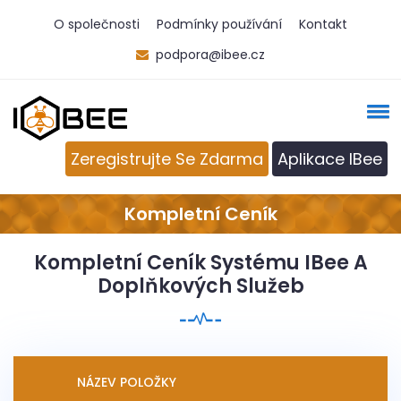
O společnosti
Podmínky používání
Kontakt
podpora@ibee.cz
Zeregistrujte Se Zdarma
Aplikace IBee
Kompletní Ceník
Kompletní Ceník Systému IBee A
Doplňkových Služeb
NÁZEV POLOŽKY