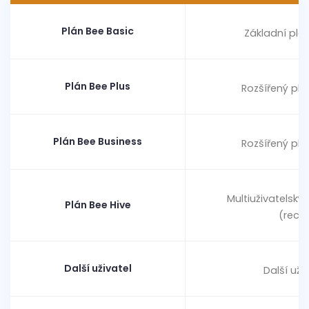
Plán Bee Basic
Základní plá
Plán Bee Plus
Rozšířený plá
Plán Bee Business
Rozšířený plá
Multiuživatelský
Plán Bee Hive
(recep
Další uživatel
Další uži