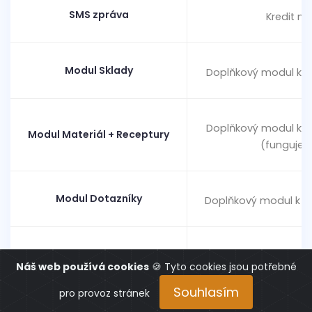
SMS zpráva
Kredit n
Modul Sklady
Doplňkový modul k p
Doplňkový modul k p
Modul Materiál + Receptury
(funguje 
Modul Dotazníky
Doplňkový modul k pl
Modul Statistiky
Doplňkový 
Náš web používá cookies
🍪 Tyto cookies jsou potřebné
Souhlasím
* Všude, kde je jako jednotka předplatného jeden měsíc,
pro provoz stránek
platí sleva při objednávce 12ti po sobě jdoucích měsíců.