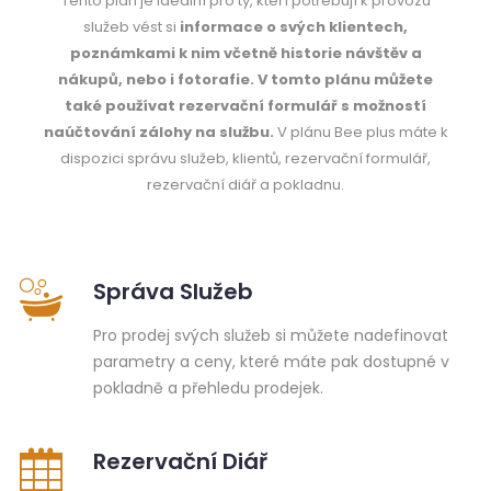
Tento plán je ideální pro ty, kteří potřebují k provozu
služeb vést si
informace o svých klientech,
poznámkami k nim včetně historie návštěv a
nákupů, nebo i fotorafie.
V tomto plánu můžete
také používat rezervační formulář s možností
naúčtování zálohy na službu.
V plánu Bee plus máte k
dispozici správu služeb, klientů, rezervační formulář,
rezervační diář a pokladnu.
Správa Služeb
Pro prodej svých služeb si můžete nadefinovat
parametry a ceny, které máte pak dostupné v
pokladně a přehledu prodejek.
Rezervační Diář