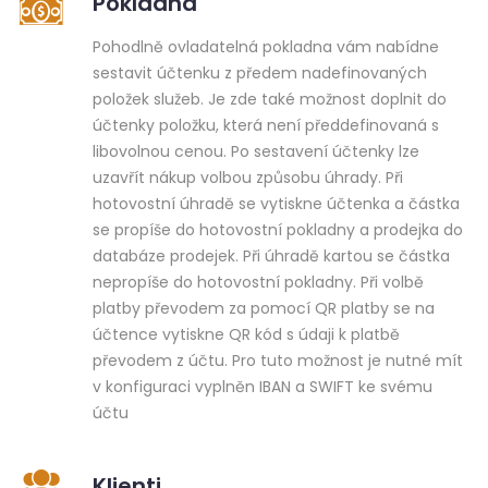
Pokladna
Pohodlně ovladatelná pokladna vám nabídne
sestavit účtenku z předem nadefinovaných
položek služeb. Je zde také možnost doplnit do
účtenky položku, která není předdefinovaná s
libovolnou cenou. Po sestavení účtenky lze
uzavřít nákup volbou způsobu úhrady. Při
hotovostní úhradě se vytiskne účtenka a částka
se propíše do hotovostní pokladny a prodejka do
databáze prodejek. Při úhradě kartou se částka
nepropíše do hotovostní pokladny. Při volbě
platby převodem za pomocí QR platby se na
účtence vytiskne QR kód s údaji k platbě
převodem z účtu. Pro tuto možnost je nutné mít
v konfiguraci vyplněn IBAN a SWIFT ke svému
účtu
Klienti