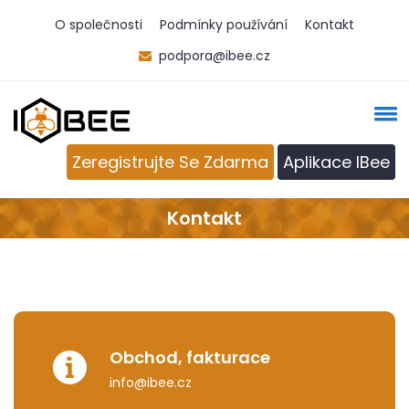
O společnosti
Podmínky používání
Kontakt
podpora@ibee.cz
Zeregistrujte Se Zdarma
Aplikace IBee
Kontakt
Obchod, fakturace
info@ibee.cz