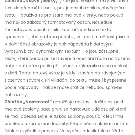
Záložka „Názvy (česky)“
, zde jsou veškeré texty. Nejdříve
text do předmětu mailu, pak je obsah mailu v obyčejném
textu – používá se pro staré mailové klienty, nebo pokud
má někdo zakázaný formátovaný obsah. Následuje
formátovaný obsah mailu, kde můžete krom textu
upravovat i jeho grafikou podobu, velikosti a tučnost písma.
V dolní části obrazovky je pak nápověda k datovým
výrazům k tzv. dynamickým textům. To jsou zástupné
texty, které budou při sestavení a odeslání mailu nahrazeny
daty z databáze podle příslušného zákazníka nebo události
v diáři. Tento datový výraz je vždy uzavřen do zdvojených
složených závorek. Při vkládání do textu musejí být přesně
podle nápovědy, jinak se může stát že nebudou správně
nahrazeny.
Záložka „Nastavení“
umožňuje nastavit další vlastnosti
mailové šablony. Jako první se nastavuje událost, při které
se mail odesílá. Dále je tu kód šablony, sloužící k lepšímu
přehledu a zamezení duplicity. Přepínačem aktivní můžete
šablonu vyřadit z provozu. Ve výběru odesílatele můžete